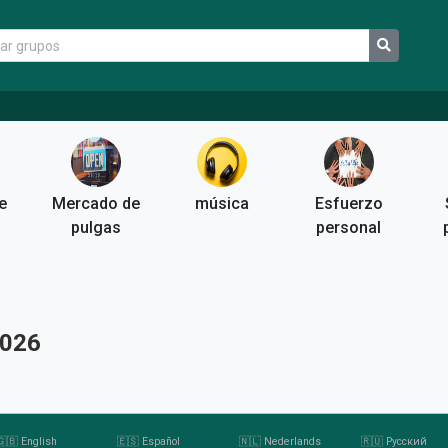
e
Mercado de
música
Esfuerzo
pulgas
personal
2026
🇬🇧 English
🇪🇸 Español
🇳🇱 Nederlands
🇷🇺 Pусский