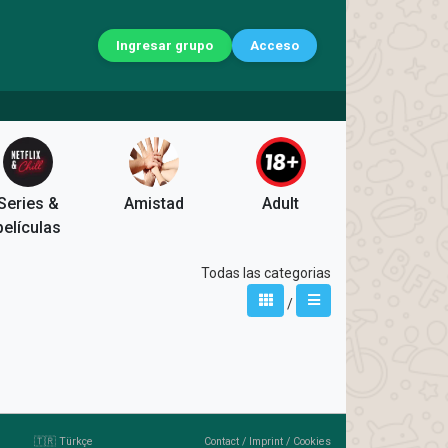
Ingresar grupo
Acceso
Series &
Amistad
Adult
películas
Todas las categorias
/
🇹🇷 Türkçe
Contact
/
Imprint
/
Cookies