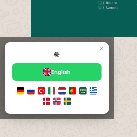
🇮🇹 Italiano
🇸🇪 Svenska
×
🌐
English