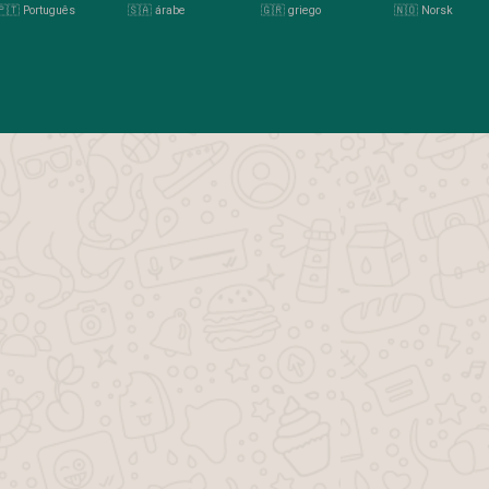
🇵🇹 Português
🇸🇦 árabe
🇬🇷 griego
🇳🇴 Norsk