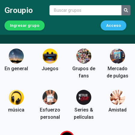
Groupio
Ingresar grupo
Acceso
En general
Juegos
Grupos de
Mercado
fans
de pulgas
música
Esfuerzo
Series &
Amistad
personal
películas