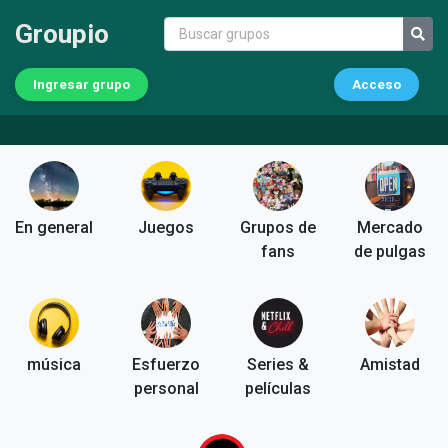
Groupio
Ingresar grupo
Acceso
En general
Juegos
Grupos de
Mercado
fans
de pulgas
música
Esfuerzo
Series &
Amistad
personal
películas