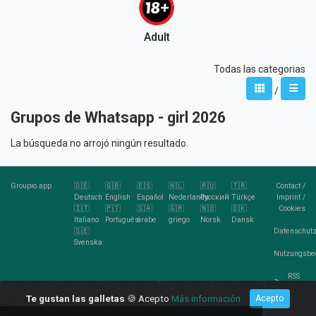
Adult
Todas las categorias
/
Grupos de Whatsapp - girl 2026
La búsqueda no arrojó ningún resultado.
Groupio.app
🇩🇪
🇬🇧
🇪🇸
🇳🇱
🇷🇺
🇹🇷
Contact
/
Deutsch
English
Español
Nederlands
Pусский
Türkçe
Imprint
/
🇮🇹
🇵🇹
🇸🇦
🇬🇷
🇳🇴
🇩🇰
Cookies
Italiano
Português
árabe
griego
Norsk
Dansk
🇸🇪
Datenschutz
Svenska
Nutzungsbe
RSS
Feed
Te gustan las galletas
🍪 Acepto
Más información
Acepto