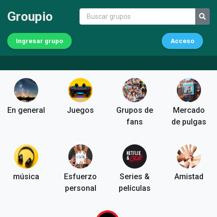
Groupio
Ingresar grupo
Acceso
En general
Juegos
Grupos de
Mercado
fans
de pulgas
música
Esfuerzo
Series &
Amistad
personal
películas