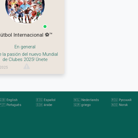
útbol Internacional ⚽™
En general
e la pasión del nuevo Mundial
de Clubes 2025! Únete
.2025
🇬🇧 English
🇪🇸 Español
🇳🇱 Nederlands
🇷🇺 Pусский
🇵🇹 Português
🇸🇦 árabe
🇬🇷 griego
🇳🇴 Norsk