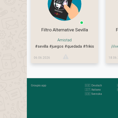
Filtro Alternative Sevilla
F
Amistad
#sevilla
#juegos
#quedada
#frikis
¡Viv
06.06.2026
18.06
Groupio.app
🇩🇪 Deutsch
🇮🇹 Italiano
🇸🇪 Svenska