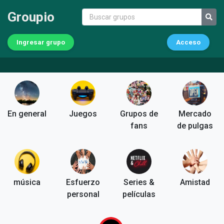
Groupio
Ingresar grupo
Acceso
En general
Juegos
Grupos de
Mercado
fans
de pulgas
música
Esfuerzo
Series &
Amistad
personal
películas