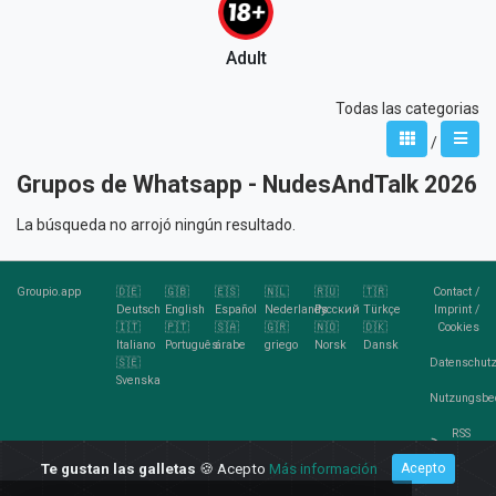
Adult
Todas las categorias
/
Grupos de Whatsapp - NudesAndTalk 2026
La búsqueda no arrojó ningún resultado.
Groupio.app
🇩🇪
🇬🇧
🇪🇸
🇳🇱
🇷🇺
🇹🇷
Contact
/
Deutsch
English
Español
Nederlands
Pусский
Türkçe
Imprint
/
🇮🇹
🇵🇹
🇸🇦
🇬🇷
🇳🇴
🇩🇰
Cookies
Italiano
Português
árabe
griego
Norsk
Dansk
🇸🇪
Datenschutz
Svenska
Nutzungsbe
RSS
Feed
Te gustan las galletas
🍪 Acepto
Más información
Acepto