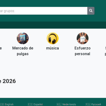
e
Mercado de
música
Esfuerzo
pulgas
personal
e 2026
🇬🇧 English
🇪🇸 Español
🇳🇱 Nederlands
🇷🇺 Pусский