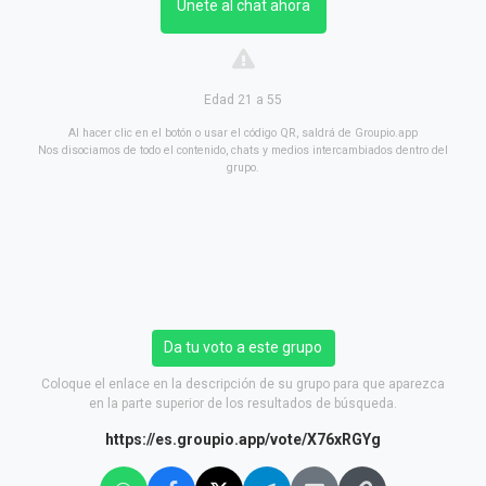
Únete al chat ahora
Edad 21 a 55
Al hacer clic en el botón o usar el código QR, saldrá de Groupio.app
Nos disociamos de todo el contenido, chats y medios intercambiados dentro del
grupo.
Da tu voto a este grupo
Coloque el enlace en la descripción de su grupo para que aparezca
en la parte superior de los resultados de búsqueda.
https://es.groupio.app/vote/X76xRGYg