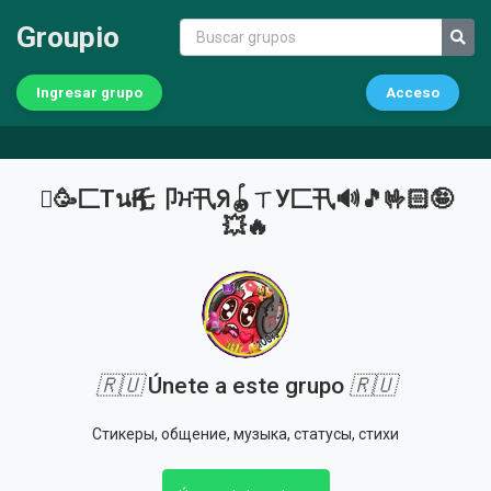
Groupio
Ingresar grupo
Acceso
🫟🥳匚ТนӃ乇卩ਮ卂ᖆ🪀ㄒУ匚卂🔊🎵🤟🏻🤪
💥🔥
🇷🇺
Únete a este grupo
🇷🇺
Стикеры, общение, музыка, статусы, стихи