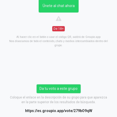
Únete al chat ahora
De 18+
Al hacer clic en el botón o usar el código QR, saldrá de Groupio.app
Nos disociamos de todo el contenido, chats y medios intercambiados dentro del
grupo.
Da tu voto a este grupo
Coloque el enlace en la descripción de su grupo para que aparezca
en la parte superior de los resultados de búsqueda.
https://es.groupio.app/vote/279bO9qW