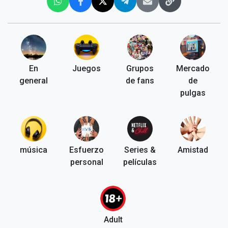
En
Juegos
Grupos
Mercado
general
de fans
de
pulgas
música
Esfuerzo
Series &
Amistad
personal
películas
Adult