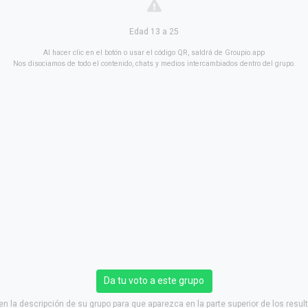
Edad 13 a 25
Al hacer clic en el botón o usar el código QR, saldrá de Groupio.app
Nos disociamos de todo el contenido, chats y medios intercambiados dentro del grupo.
Da tu voto a este grupo
en la descripción de su grupo para que aparezca en la parte superior de los resu