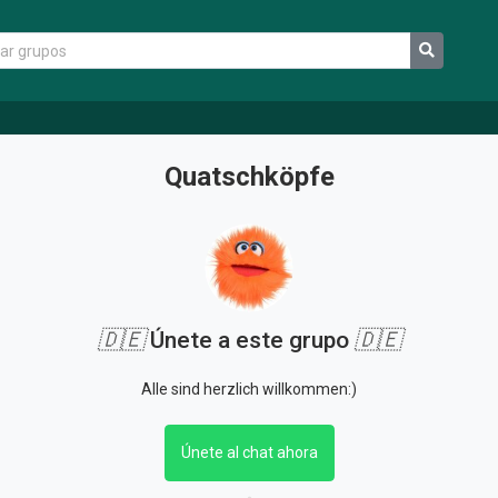
Quatschköpfe
🇩🇪
Únete a este grupo
🇩🇪
Alle sind herzlich willkommen:)
Únete al chat ahora