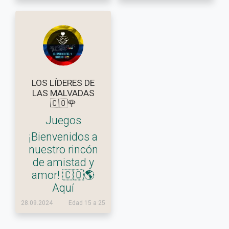
LOS LÍDERES DE
LAS MALVADAS
🇨🇴🌹
Juegos
¡Bienvenidos a
nuestro rincón
de amistad y
amor! 🇨🇴🌎
Aquí
28.09.2024
Edad 15 a 25