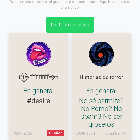
Desafortunadamente, el grupo está desconectado. Aquí hay un grupo
alternativo:
Únete al chat ahora
🜲⃟💋Ⓓᷤⓔⷮⓢᷝⓘᷜⓡⷷⓔᷢ💋⃟⃟🜲
Historias de terror
En general
En general
#desire
No sé permite1
No Porno2 No
spam3 No ser
groseros
18 años
18.07.2026
20.08.2024
Edad De 13+