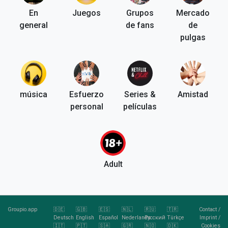
En
Juegos
Grupos
Mercado
general
de fans
de
pulgas
música
Esfuerzo
Series &
Amistad
personal
películas
Adult
Groupio.app
🇩🇪
🇬🇧
🇪🇸
🇳🇱
🇷🇺
🇹🇷
Contact
/
Deutsch
English
Español
Nederlands
Pусский
Türkçe
Imprint
/
🇮🇹
🇵🇹
🇸🇦
🇬🇷
🇳🇴
🇩🇰
Cookies