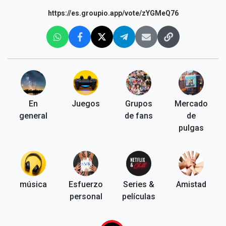
https://es.groupio.app/vote/zYGMeQ76
En
Juegos
Grupos
Mercado
general
de fans
de
pulgas
música
Esfuerzo
Series &
Amistad
personal
películas