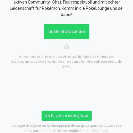
aktiven Community- Chat. Fair, respektvoll und mit echter
Leidenschaft für Pokémon. Komm in die PokeLounge und sei
dabei!
Únete al chat ahora
Al hacer clic en el botón o usar el código QR, saldrá de Groupio.app
Nos disociamos de todo el contenido, chats y medios intercambiados dentro del
grupo.
Da tu voto a este grupo
Coloque el enlace en la descripción de su grupo para que aparezca
en la parte superior de los resultados de búsqueda.