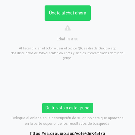
Únete al chat ahora
Edad 13 a 30
Al hacer clic en el botón o usar el código QR, saldrá de Groupio.app
Nos disociamos de todo el contenido, chats y medios intercambiados dentro del
grupo.
Da tu voto a este grupo
Coloque el enlace en la descripción de su grupo para que aparezca
en la parte superior de los resultados de búsqueda.
https://es.groupio.app/vote/dnK45l7g