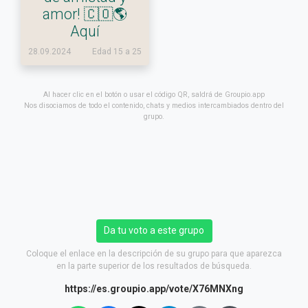
amor! 🇨🇴🌎
Aquí
28.09.2024
Edad 15 a 25
Al hacer clic en el botón o usar el código QR, saldrá de Groupio.app
Nos disociamos de todo el contenido, chats y medios intercambiados dentro del
grupo.
Da tu voto a este grupo
Coloque el enlace en la descripción de su grupo para que aparezca
en la parte superior de los resultados de búsqueda.
https://es.groupio.app/vote/X76MNXng