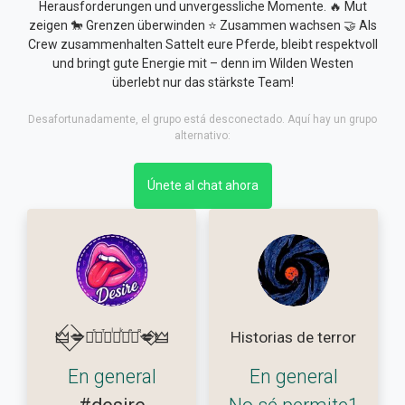
Herausforderungen und unvergessliche Momente. 🔥 Mut
zeigen 🐎 Grenzen überwinden ⭐ Zusammen wachsen 🤝 Als
Crew zusammenhalten Sattelt eure Pferde, bleibt respektvoll
und bringt gute Energie mit – denn im Wilden Westen
überlebt nur das stärkste Team!
Desafortunadamente, el grupo está desconectado. Aquí hay un grupo
alternativo:
Únete al chat ahora
🜲⃟💋Ⓓᷤⓔⷮⓢᷝⓘᷜⓡⷷⓔᷢ💋⃟⃟🜲
Historias de terror
En general
En general