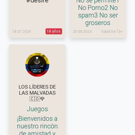
#desire
No sé permite1
No Porno2 No
spam3 No ser
groseros
18 años
18.07.2026
20.08.2024
Edad De 13+
LOS LÍDERES DE
LAS MALVADAS
🇨🇴🌹
Juegos
¡Bienvenidos a
nuestro rincón
de amistad y