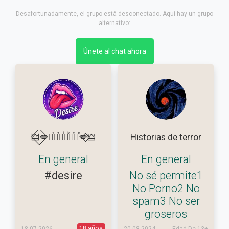
Desafortunadamente, el grupo está desconectado. Aquí hay un grupo
alternativo:
Únete al chat ahora
🜲⃟💋Ⓓᷤⓔⷮⓢᷝⓘᷜⓡⷷⓔᷢ💋⃟⃟🜲
Historias de terror
En general
En general
#desire
No sé permite1
No Porno2 No
spam3 No ser
groseros
18 años