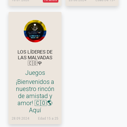
18.07.2026
20.08.2024
Edad De 13+
LOS LÍDERES DE
LAS MALVADAS
🇨🇴🌹
Juegos
¡Bienvenidos a
nuestro rincón
de amistad y
amor! 🇨🇴🌎
Aquí
28.09.2024
Edad 15 a 25